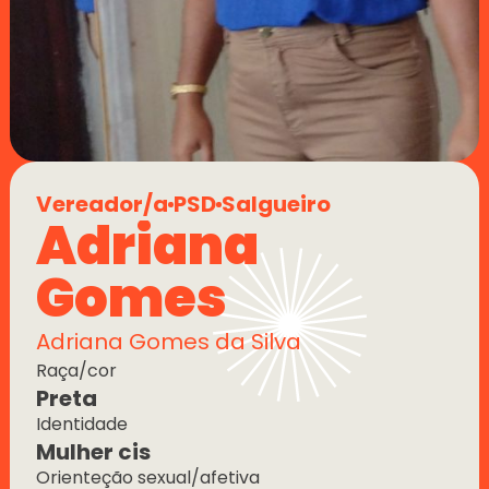
Vereador/a
PSD
Salgueiro
Adriana 
Gomes
Adriana Gomes da Silva
Raça/cor
Preta
Identidade
Mulher cis
Orienteção sexual/afetiva