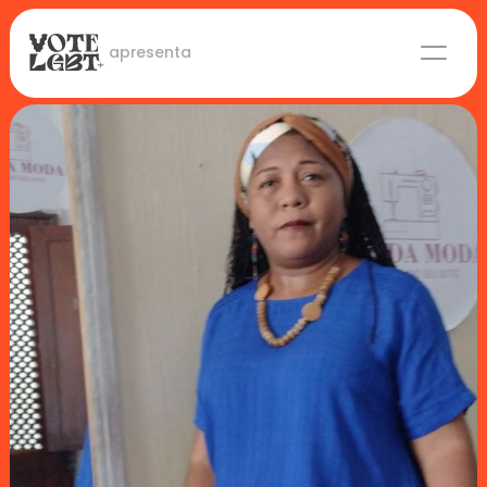
 apresenta
Candidaturas
Lideranças eleitas
Sobre