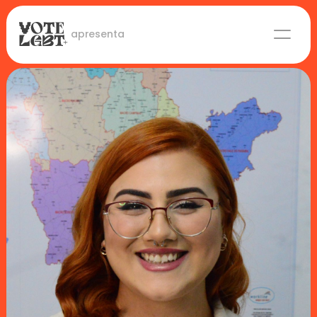
 apresenta
Candidaturas
Lideranças eleitas
Sobre