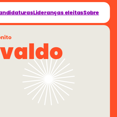
andidaturas
Lideranças eleitas
Sobre
nito
valdo 