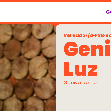
C
Vereador/a
PSB
Bo
Geni
Luz
Genivaldo Luz