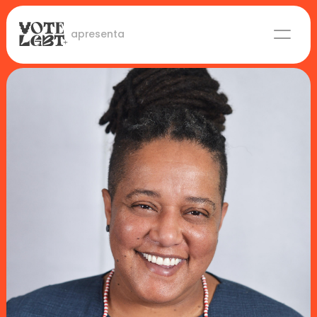
 apresenta
Candidaturas
Lideranças eleitas
Sobre