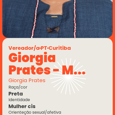
Vereador/a
PT
Curitiba
Giorgia 
Prates - M...
Giorgia Prates
Raça/cor
Preta
Identidade
Mulher cis
Orienteção sexual/afetiva