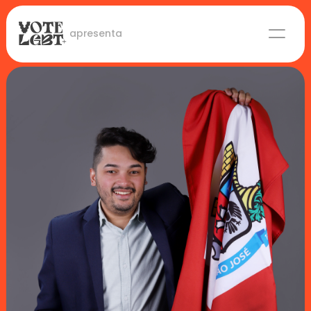
 apresenta
Candidaturas
Lideranças eleitas
Sobre