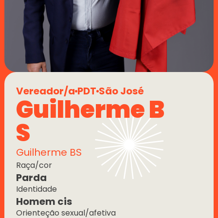
Vereador/a
PDT
São José
Guilherme B 
S
Guilherme BS
Raça/cor
Parda
Identidade
Homem cis
Orienteção sexual/afetiva