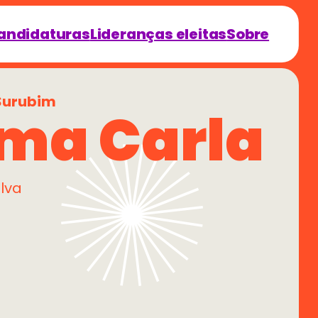
andidaturas
Lideranças eleitas
Sobre
Surubim
ma Carla
lva