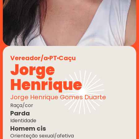
Vereador/a
PT
Caçu
Jorge 
Henrique
Jorge Henrique Gomes Duarte
Raça/cor
Parda
Identidade
Homem cis
Orienteção sexual/afetiva