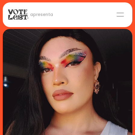
 apresenta
Candidaturas
Lideranças eleitas
Sobre