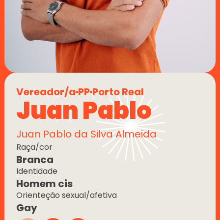
Vereador/a
PP
Porto Real
Juan Pablo
Juan Pablo da Silva Almeida
Raça/cor
Branca
Identidade
Homem cis
Orienteção sexual/afetiva
Gay