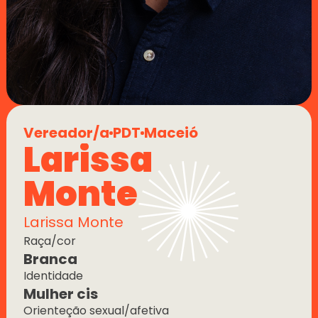
Vereador/a
PDT
Maceió
Larissa 
Monte
Larissa Monte
Raça/cor
Branca
Identidade
Mulher cis
Orienteção sexual/afetiva