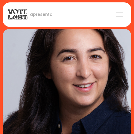
 apresenta
Candidaturas
Lideranças eleitas
Sobre