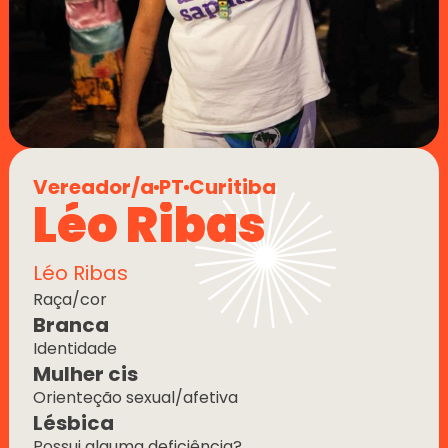
Vereador/a
PT
Curitiba
Léo Ribas
Léo Ribas
Raça/cor
Branca
Identidade
Mulher cis
Orienteção sexual/afetiva
Lésbica
Possui alguma deficiência?