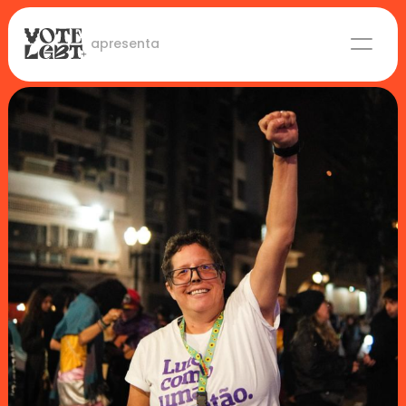
 apresenta
Candidaturas
Lideranças eleitas
Sobre