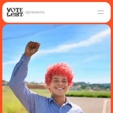
 apresenta
Candidaturas
Lideranças eleitas
Sobre