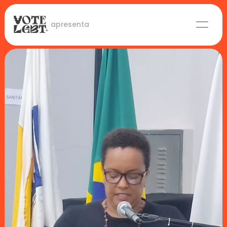
 apresenta
Candidaturas
Lideranças eleitas
Sobre