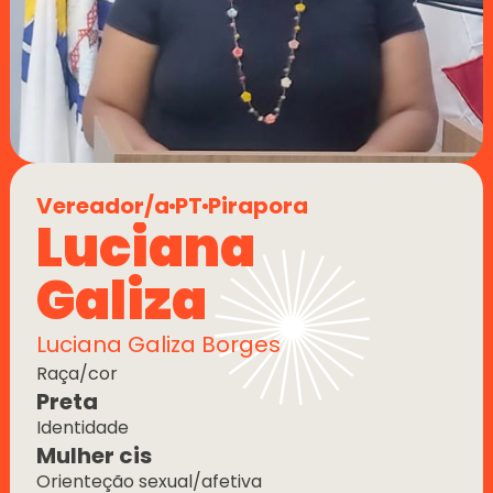
Vereador/a
PT
Pirapora
Luciana 
Galiza
Luciana Galiza Borges
Raça/cor
Preta
Identidade
Mulher cis
Orienteção sexual/afetiva