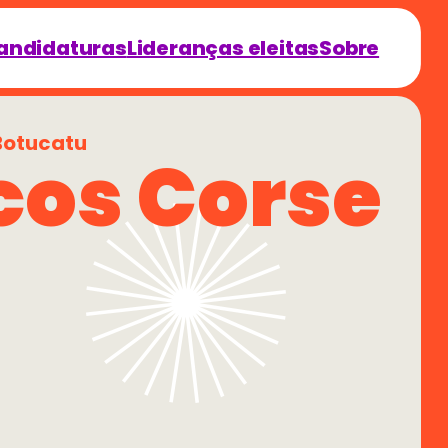
andidaturas
Lideranças eleitas
Sobre
Botucatu
os Corse