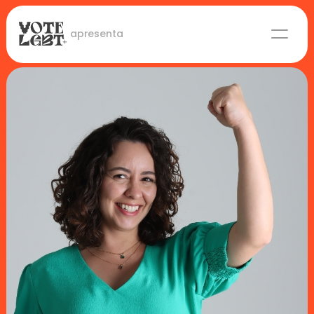
 apresenta
Candidaturas
Lideranças eleitas
Sobre