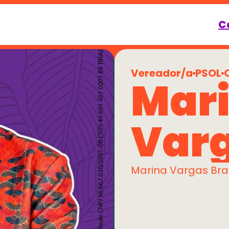
C
Vereador/a
PSOL
Mari
Var
Marina Vargas Br