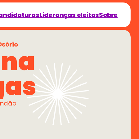
andidaturas
Lideranças eleitas
Sobre
Osório
na 
gas
andão