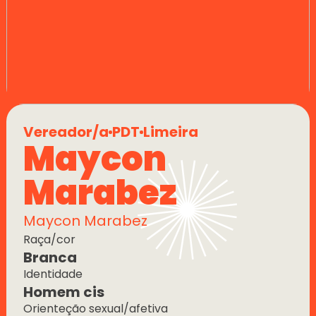
Vereador/a
PDT
Limeira
Maycon 
Marabez
Maycon Marabez
Raça/cor
Branca
Identidade
Homem cis
Orienteção sexual/afetiva