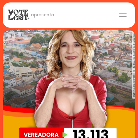
 apresenta
Candidaturas
Lideranças eleitas
Sobre