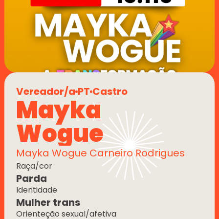
Vereador/a
PT
Castro
Mayka 
Wogue
Mayka Wogue Carneiro Rodrigues
Raça/cor
Parda
Identidade
Mulher trans
Orienteção sexual/afetiva