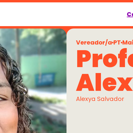
C
Vereador/a
PT
Mai
Prof
Alex
Alexya Salvador