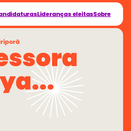
andidaturas
Lideranças eleitas
Sobre
riporã
essora 
ya...