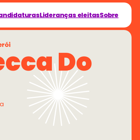
andidaturas
Lideranças eleitas
Sobre
erói
cca Do 
ma