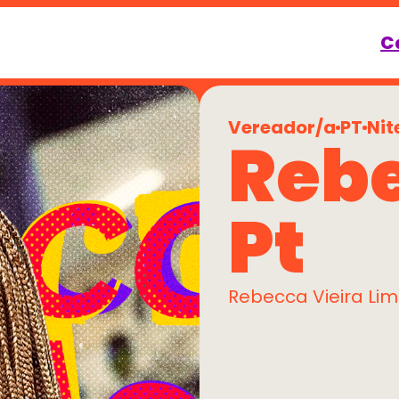
C
Vereador/a
PT
Nit
Rebe
Pt
Rebecca Vieira Li