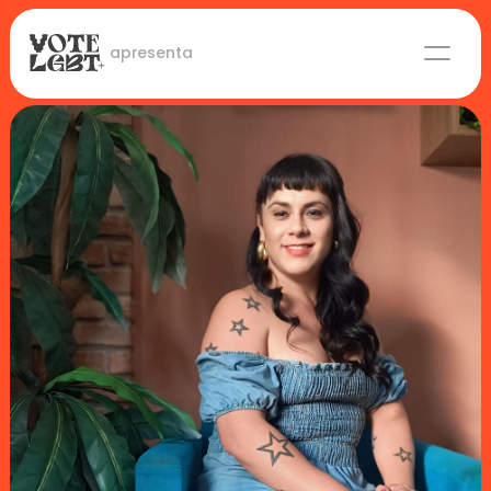
 apresenta
Candidaturas
Lideranças eleitas
Sobre