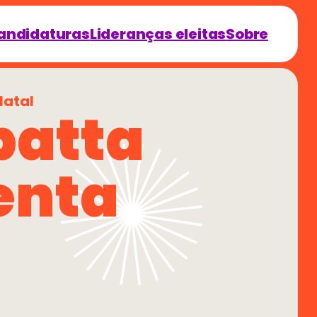
andidaturas
Lideranças eleitas
Sobre
Natal
atta 
enta