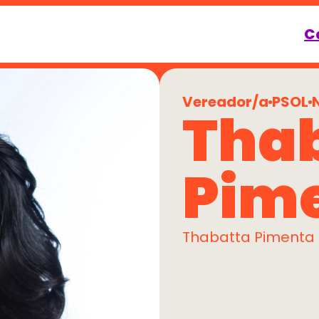
C
Vereador/a
PSOL
Thab
Pim
Thabatta Pimenta