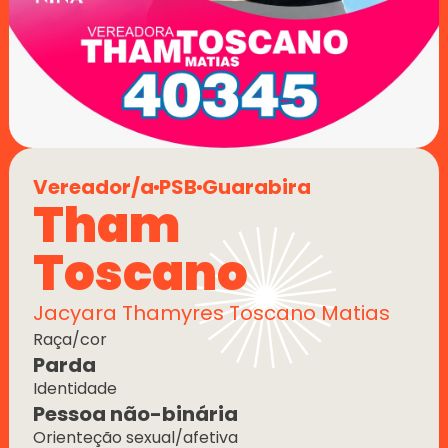
Vereador/a
PSB
Guarabira
Tham 
Toscano
Jacyara Thamyres Toscano Matias
Raça/cor
Parda
Identidade
Pessoa não-binária
Orienteção sexual/afetiva