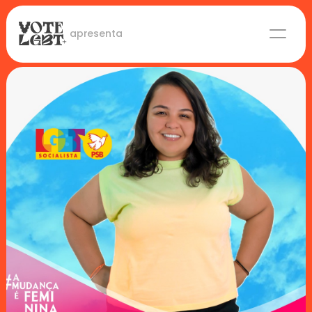
 apresenta
Candidaturas
Lideranças eleitas
Sobre