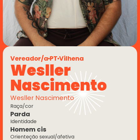
Vereador/a
PT
Vilhena
Wesller 
Nascimento
Wesller Nascimento
Raça/cor
Parda
Identidade
Homem cis
Orienteção sexual/afetiva