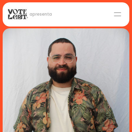
 apresenta
Candidaturas
Lideranças eleitas
Sobre