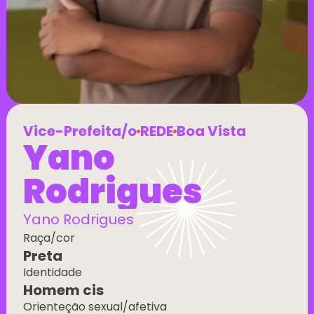
Vice-Prefeita/o
REDE
Boa Vista
Yano 
Rodrigues
Yano Rodrigues
Raça/cor
Preta
Identidade
Homem cis
Orienteção sexual/afetiva