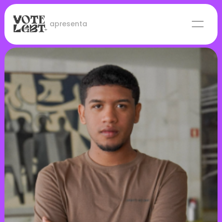
 apresenta
Candidaturas
Lideranças eleitas
Sobre