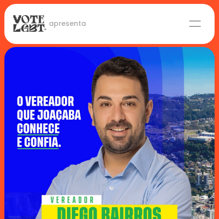
 apresenta
Candidaturas
Lideranças eleitas
Sobre