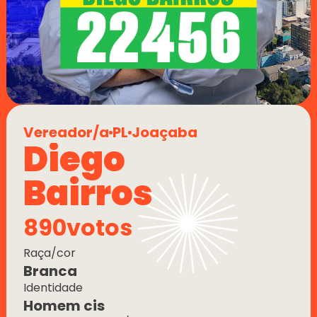
Vereador/a
PL
Joaçaba
Diego 
Bairros
890
votos
Raça/cor
Branca
Identidade
Homem cis