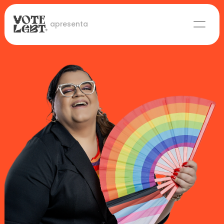
 apresenta
Candidaturas
Lideranças eleitas
Sobre