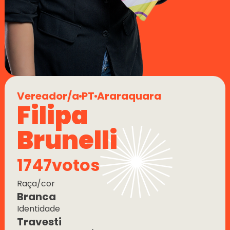
Vereador/a
PT
Araraquara
Filipa 
Brunelli
1747
votos
Raça/cor
Branca
Identidade
Travesti