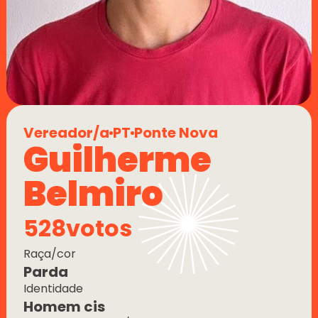
Vereador/a
PT
Ponte Nova
Guilherme 
Belmiro
528
votos
Raça/cor
Parda
Identidade
Homem cis