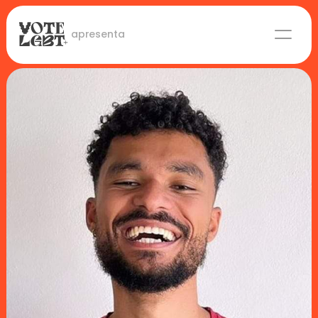
 apresenta
Candidaturas
Lideranças eleitas
Sobre