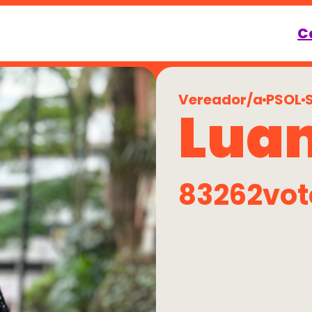
C
Vereador/a
PSOL
Luan
83262
vot