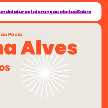
andidaturas
Lideranças eleitas
Sobre
São Paulo
a Alves
os