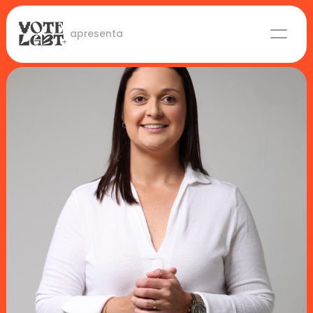
 apresenta
Candidaturas
Lideranças eleitas
Sobre